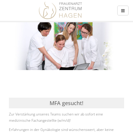
MFA gesucht!
Zur Verstärkung unseres Teams suchen wir ab sofort eine
medizinische Fachangestellte (w/m/d)!
Erfahrungen in der Gynäkologie sind wünschenswert, aber keine