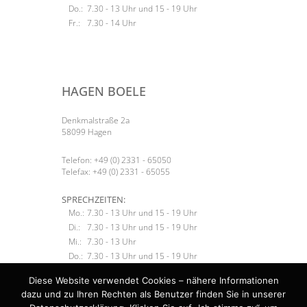
Do.:
7.30 - 13 Uhr und 15 - 19 Uhr
Fr.:
7.30 - 14 Uhr
HAGEN BOELE
Denkmalstraße 2a
58099 Hagen
Telefon: +49 (0) 2331 - 65050
Telefax: +49 (0) 2331 - 65055
SPRECHZEITEN:
Mo.:
7.30 - 13 Uhr und 15 - 19 Uhr
Di.:
7.30 - 13 Uhr und 15 - 19 Uhr
Mi.:
7.30 - 13 Uhr
Do.:
7.30 - 13 Uhr und 15 - 19 Uhr
Fr.:
7.30 - 13 Uhr
Diese Website verwendet Cookies – nähere Informationen
dazu und zu Ihren Rechten als Benutzer finden Sie in unserer